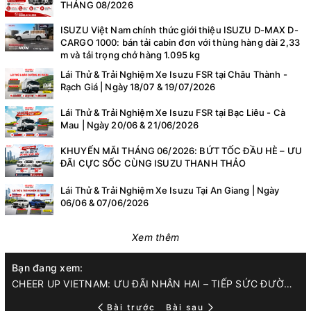
THÁNG 08/2026
ISUZU Việt Nam chính thức giới thiệu ISUZU D-MAX D-
CARGO 1000: bán tải cabin đơn với thùng hàng dài 2,33
m và tải trọng chở hàng 1.095 kg
Lái Thử & Trải Nghiệm Xe Isuzu FSR tại Châu Thành -
Rạch Giá | Ngày 18/07 & 19/07/2026
Lái Thử & Trải Nghiệm Xe Isuzu FSR tại Bạc Liêu - Cà
Mau | Ngày 20/06 & 21/06/2026
KHUYẾN MÃI THÁNG 06/2026: BỨT TỐC ĐẦU HÈ – ƯU
ĐÃI CỰC SỐC CÙNG ISUZU THANH THẢO
Lái Thử & Trải Nghiệm Xe Isuzu Tại An Giang | Ngày
06/06 & 07/06/2026
Xem thêm
Bạn đang xem:
CHEER UP VIETNAM: ƯU ĐÃI NHÂN HAI – TIẾP SỨC ĐƯỜNG DÀI CÙNG ISUZU QKR
Bài trước
Bài sau