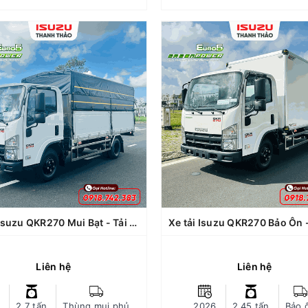
rường, tăng tuổi thọ động cơ...
trường, tăng tuổi thọ độn
 xứ: Nhật Bản, lắp ráp tại Việt
Xuất xứ: Nhật Bản, lắp ráp t
Nam.
Xe tải Isuzu QKR270 Bảo Ôn - Tải 2.49 tấn - Thùng dài 4m3
QKR270
Dòng xe: Isuzu QKR270
Dòng xe: QKR270 (QMR
(QMR77HE5)
Tải trọng chuyên chở: 2
 trọng chuyên chở: 2.7 tấn (dự
Loại thùng: Thùng Bảo Ôn đ
kiến)
Than
thùng: Thùng Mui Bạt đóng tại
Bảo hành xe: 03 năm khôn
Thanh Thảo
hạn km, thùng bảo hành 12
o hành xe: 03 năm không giới
Kích thước lòng thùng hàng
 km, thùng bảo hành 12 tháng
rộng x cao): 4290 x 1810
 thước lòng thùng hàng (Dài x
Xe tải Isuzu QKR270 Mui Bạt - Tải 2.7 tấn - Thùng dài 4m4
rộng x cao): 4370 x 1800 x
Trang bị động cơ xe Green
0mm (Bửng cao: 700mm) (Dự
Euro 5 - ít hao nhiên liệ
Liên hệ
Liên hệ
kiến)
được tiếng ồn và thân th
ng bị động cơ xe Green power
trường, tăng tuổi thọ độn
Euro 5 - ít hao nhiên liệu, giảm
Xuất xứ: Nhật Bản, lắp ráp t
CHI TIẾT
CHI TIẾT
2.7 tấn
Thùng mui phủ
2026
2.45 tấn
Bảo 