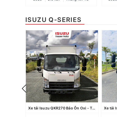
trường, tăng tuổi thọ động cơ...
đư
Xuất xứ: Nhật Bản, lắp ráp tại Việt
t
Nam.
Xuất
ISUZU Q-SERIES
Xe tải Isuzu QKR270 Bảo Ôn Oxi - Tải 2.35 tấn - Thùng dài 4m3
Xe tải Isuzu QKR270 Đông Lạnh - Tải 2.45 tấn - Thùng dài 4m3
QKR270
Dòng xe: QKR270 (QMR77HE5)
D
Tải trọng chuyên chở: 2.35 tấn
T
Loại thùng: Thùng Bảo Ôn Oxi đóng
Loại
tại Thanh Thảo
Bảo hành xe: 03 năm không giới hạn
Bảo h
km, thùng bảo hành 12 tháng
Kích thước lòng thùng hàng (Dài x
Kíc
rộng x cao): 4270 x 1810 x 1770
rộ
mm
Xe tải Isuzu QKR270 Bảo Ôn Oxi - Tải 2.35 tấn - Thùng dài 4m3
Trang bị động cơ xe Green power
Tra