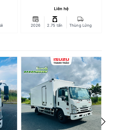
ảm được
(Dự kiến)
trường,
Trang bị động cơ xe Green power
Trang 
Liên hệ
g cơ...
Euro 5 - ít hao nhiên liệu, giảm được
Euro 5 - í
ại Việt
tiếng ồn và thân thiện môi trường,
tiếng ồ
CHI TIẾT
ái
2026
2.75 tấn
Thùng Lửng
2026
Nam.
tăng tuổi thọ động cơ...
Xuất xứ: Nhật Bản, lắp ráp tại Việt
Xuất xứ:
Nam.
Xe tải Isuzu NPR400 Bảo Ôn Oxi- Tải 3.49 tấn - Thùng dài 5m1
Xe tải Isuzu NQR550 Thùng Bảo Ôn - Tải 5 tấn - Thùng dài 5m6
NPR400
NPR400
NPR400
Dòng xe: Isuzu NPR400
85KE5)
(NPR85KE5)
.85 tấn
Tải trọng chuyên chở: 3.49 tấn
Tải trọn
u chuẩn
Loại thùng: Thùng Bảo Ôn Oxi đóng
h Thảo
tại Thanh Thảo
Loại thù
iới hạn
Bảo hành xe: 03 năm không giới hạn
2 tháng
km, thùng bảo hành 12 tháng
Bảo hành 