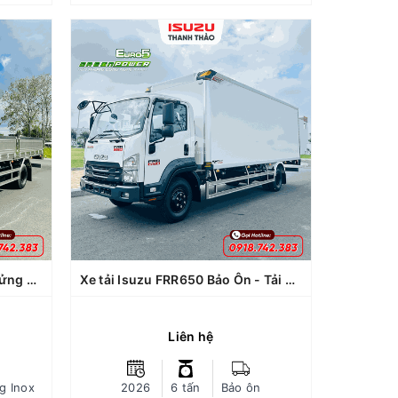
Xe tải Isuzu FRR650 Bảo Ôn - Tải 6 tấn - Thùng dài 6m5
FRR650
FRR650
 Isuzu
Dòng xe: Isuzu
90NE5)
FRR650 (FRR90NE5)
tấn (dự
Tải trọng chuyên chở: 5.95 tấn (dự
kiến)
kiến)
ng inox
Loại thùng: Thùng Bảo Ôn đóng tại
h Thảo
Thanh Thảo
g giới
Bảo hành xe: 03 năm không giới
 tháng
hạn km, thùng bảo hành 12 tháng
 (Dài x
Kích thước lòng thùng hàng (Dài x
Xe tải Isuzu FRR650 Thùng Lửng 304 - Tải 6.7 tấn - Thùng dài 5m7
Xe tải Isuzu FRR650 Bảo Ôn - Tải 6 tấn - Thùng dài 6m5
0 x 570
rộng x cao): 6510 x 2120 x 2060
 kiến)
mm (Dự kiến)
Liên hệ
 power
Trang bị động cơ xe Green power
u, giảm
Euro 5 - ít hao nhiên liệu, giảm
iện môi
được tiếng ồn và thân thiện môi
CHI TIẾT
g Inox
2026
6 tấn
Bảo ôn