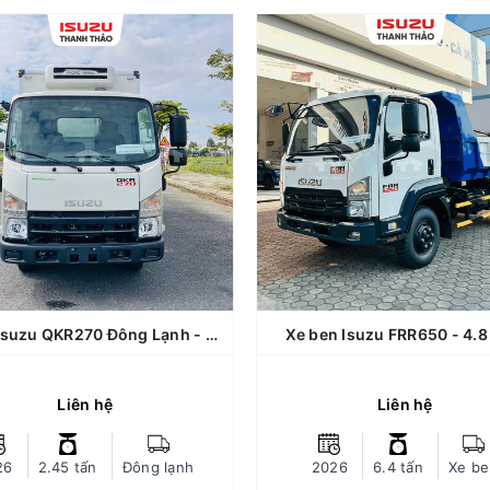
Xe ben Isuzu FRR650 - 4.
QKR270
òng xe: QKR270 (QMR77HE5)
Dòng xe: Isuzu 
ải trọng chuyên chở: 2.45 tấn
(FRR
thùng: Thùng Đông Lạnh đóng
Tải trọng chuyên chở: 
tại Thanh Thảo
Loại thùng: xe Ben chuyê
o hành xe: 03 năm không giới
Bảo hành xe: 03 năm khôn
 km, thùng bảo hành 12 tháng
hạn km, thùng bảo hành 12
 thước lòng thùng hàng (Dài x
Kích thước lòng thùng hàng
g x cao): 4300 x 1810 x 1770
rộng x cao): 6510 x 2120
mm
mm (Dự
Xe tải Isuzu QKR270 Đông Lạnh - Tải 2.45 tấn - Thùng dài 4m3
Xe ben Isuzu FRR650 - 4.8
ng bị động cơ xe Green power
Trang bị động cơ xe Green
Euro 5 - ít hao nhiên liệu, giảm
Euro 5 - ít hao nhiên liệ
Liên hệ
Liên hệ
ợc tiếng ồn và thân thiện môi
được tiếng ồn và thân th
rường, tăng tuổi thọ động cơ...
trường, tăng tuổi thọ độn
 xứ: Nhật Bản, lắp ráp tại Việt
Xuất xứ: Nhật Bản, lắp ráp t
CHI TIẾT
CHI TIẾT
26
2.45 tấn
Đông lạnh
2026
6.4 tấn
Xe b
Nam.