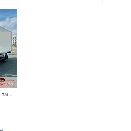
g cơ...
trường, tăng tuổi thọ động cơ...
ại Việt
Xuất xứ: Nhật Bản, lắp ráp tại Việt
Nam.
Nam.
QKR270
77HE5)
.49 tấn
óng tại
h Thảo
g giới
 tháng
 (Dài x
 x 1770
mm
Xe tải Isuzu QKR270 Bảo Ôn - Tải 2.49 tấn - Thùng dài 4m3
 power
u, giảm
iện môi
g cơ...
ại Việt
ôn