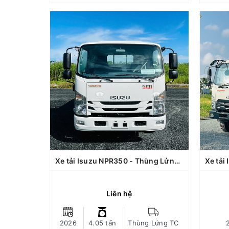
Xe tải Isuzu NPR350 - Thùng Lửng TC
Xe tải Isuzu FSR700 - Thùng Bảo Ôn Thanh Thảo
NPR350
Dòng xe: Isuzu NPR350
Tải trọng chuyên chở: 4.05 tấn
T
Loại thùng: Thùng Lửng Tiêu
Loạ
Chuẩn Thanh Thảo
Bảo hành xe: 03 năm không giới
Bả
hạn km, thùng bảo hành 12 tháng
hạn
Kích thước lòng thùng hàng (Dài x
Kích
6.290 x 2.110 x
rộng x cao):
6.040
mm
560
Xe tải Isuzu NPR350 - Thùng Lửng TC
Kích thước xe (Dài x rộng x cao):
Kíc
8130 x 2250 x 2305 mm
Liên hệ
Trang bị động cơ xe Green power
Tra
Euro 5 - ít hao nhiên liệu, giảm
được tiếng ồn và thân thiện môi
đư
CHI TIẾT
2026
4.05 tấn
Thùng Lửng TC