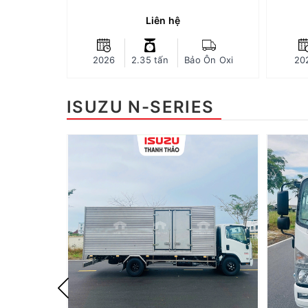
Euro 5 - ít hao nhiên liệu, giảm được
Euro 5
tiếng ồn và thân thiện môi trường,
tiế
Liên hệ
tăng tuổi thọ động cơ...
Xuất xứ: Nhật Bản, lắp ráp tại Việt
Xuất
CHI TIẾT
2026
2.35 tấn
Bảo Ôn Oxi
20
Nam.
ISUZU N-SERIES
Xe tải Isuzu NQR550 Thùng Kín 2 cửa hông - Tải trọng 5.2 tấn - Thùng dài 6m1
Xe tải Isuzu NQR550 Thùng Kín TC - Tải trọng 5.1 tấn - Thùng dài 6m1
NQR550
Dòng xe: NQR550 (NQR75ME5)
D
Tải trọng chuyên chở: 5.2 tấn
Loại thùng: Thùng Kín Tiêu chuẩn
Loạ
Thanh Thảo
Kích thước lòng thùng hàng (Dài x
Kíc
Rộng x Cao): 6120 x 2120 x 2040
Rộn
mm