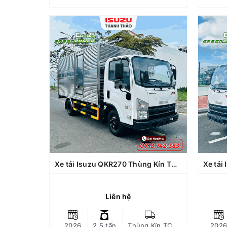
trường, tăng tuổi thọ động cơ...
t
Xuất xứ: Nhật Bản, lắp ráp tại Việt
Xuất
Nam.
Xe tải Isuzu QKR270 Thùng Kín TC - Tải 2.5 tấn - Thùng dài 4m4
Xe tải Isuzu QKR270 Mui Bạt - Tải 2.7 tấn - Thùng dài 4m4
QKR270
Dòng xe: Isuzu QKR270
(QMR77HE5)
Tải trọng chuyên chở: 2.5 tấn (dự
Tải
kiến)
Loại thùng: Thùng Kín Tiêu
Loại 
chuẩn đóng tại Thanh Thảo
Bảo hành xe: 03 năm không giới
Bả
hạn km, thùng bảo hành 12 tháng
hạn
Kích thước lòng thùng hàng (Dài x
Kích
Xe tải Isuzu QKR270 Thùng Kín TC - Tải 2.5 tấn - Thùng dài 4m4
rộng x cao): 4370 x 1820 x 1770
mm (Dự kiến)
177
Liên hệ
Trang bị động cơ xe Green power
Euro 5 - ít hao nhiên liệu, giảm
Tra
được tiếng ồn và thân thiện môi
CHI TIẾT
2026
2.5 tấn
Thùng Kín TC
2026