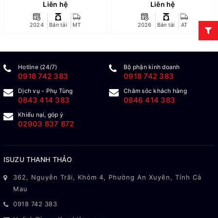
Liên hệ
Liên hệ
2024
Bán tải
MT
2026
Bán tải
AT
Hotline (24/7)
Bộ phận kinh doanh
0918 742 383
0918 742 383
Dịch vụ - Phụ Tùng
Chăm sóc khách hàng
0843 414 383
0846 414 383
Khiếu nại, góp ý
02903 837 872
ISUZU THANH THẢO
362, Nguyễn Trãi, Khóm 4, Phường An Xuyên, Tỉnh Cà
Mau
0918 742 383