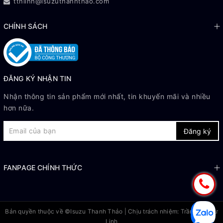
ttnlinh@isuzuthanhthao.com
CHÍNH SÁCH
ĐĂNG KÝ NHẬN TIN
Nhận thông tin sản phẩm mới nhất, tin khuyến mãi và nhiều
hơn nữa.
Đăng ký
FANPAGE CHÍNH THỨC
Bản quyền thuộc về ©
Isuzu Thanh Thảo
| Chịu trách nhiệm: Trần Thị Như
Linh