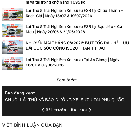
m và tải trọng chở hàng 1.095 kg
Lái Thử & Trải Nghiệm Xe Isuzu FSR tại Châu Thành -
Rạch Giá | Ngày 18/07 & 19/07/2026
Lái Thử & Trải Nghiệm Xe Isuzu FSR tại Bạc Liêu - Cà
Mau | Ngày 20/06 & 21/06/2026
KHUYẾN MÃI THÁNG 06/2026: BỨT TỐC ĐẦU HÈ – ƯU
ĐÃI CỰC SỐC CÙNG ISUZU THANH THẢO
Lái Thử & Trải Nghiệm Xe Isuzu Tại An Giang | Ngày
06/06 & 07/06/2026
Xem thêm
Bạn đang xem:
CHUỖI LÁI THỬ VÀ BẢO DƯỠNG XE ISUZU TẠI PHÚ QUỐC - HÀ TIÊN | THÁNG 05.2025
Bài trước
Bài sau
VIẾT BÌNH LUẬN CỦA BẠN