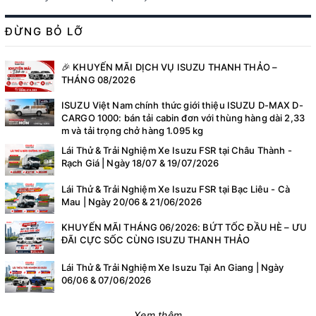
ĐỪNG BỎ LỠ
🎉 KHUYẾN MÃI DỊCH VỤ ISUZU THANH THẢO –
THÁNG 08/2026
ISUZU Việt Nam chính thức giới thiệu ISUZU D-MAX D-
CARGO 1000: bán tải cabin đơn với thùng hàng dài 2,33
m và tải trọng chở hàng 1.095 kg
Lái Thử & Trải Nghiệm Xe Isuzu FSR tại Châu Thành -
Rạch Giá | Ngày 18/07 & 19/07/2026
Lái Thử & Trải Nghiệm Xe Isuzu FSR tại Bạc Liêu - Cà
Mau | Ngày 20/06 & 21/06/2026
KHUYẾN MÃI THÁNG 06/2026: BỨT TỐC ĐẦU HÈ – ƯU
ĐÃI CỰC SỐC CÙNG ISUZU THANH THẢO
Lái Thử & Trải Nghiệm Xe Isuzu Tại An Giang | Ngày
06/06 & 07/06/2026
Xem thêm