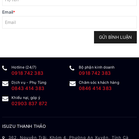
Email
*
GỬI BÌNH LUẬN
Hotline (24/7)
Bộ phận kinh doanh
0918 742 383
0918 742 383
Dịch vụ - Phụ Tùng
Chăm sóc khách hàng
0843 414 383
0846 414 383
Khiếu nại, góp ý
02903 837 872
ISUZU THANH THẢO
362, Nguyễn Trãi, Khóm 4, Phường An Xuyên, Tỉnh Cà