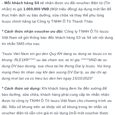
-
Mỗi khách hàng S4
sẽ nhận được ưu đãi voucher điện tử (Tin
nhắn) trị giá
1.000.000 VNĐ
(Một triệu đồng)
áp dụng một lần để
thực hiện dịch vụ bảo dưỡng, sửa chữa và thay thế phụ tùng
Isuzu chính hãng tại Công ty TNHH Ô Tô Thanh Thảo.
* Cách thức nhận voucher ưu đãi:
Công ty TNHH Ô Tô Isuzu
Việt Nam sẽ gửi thông báo đến khách hàng S3 và S4 với nội dung
tin nhắn SMS như sau:
"Isuzu Viet Nam xin gui den Quy KH dang su dung xe Isuzu co so
khung: RLE1KR***** uu dai cham soc xe tri gia ******VND de su
dung DV bao duong, sua chua tai he thong Dai ly Isuzu. Vui long
mang theo tin nhan nay khi den xuong DV Dai ly, uu dai chi ap
dung mot lan va co hieu luc den het ngay 15/10/2020"
* Cách thức sử dụng:
Khi khách hàng đem Xe đến xưởng để
bảo dưỡng, sữa chữa, khách hàng phải cung cấp tin nhắn nhận
được từ công ty TNHH Ô Tô Isuzu Việt Nam cho chương trình ưu
đãi. Nếu số khung trên xe khớp với số khung trong tin nhắn và
voucher điện tử vẫn còn giá trị sử dụng (mỗi một voucher được