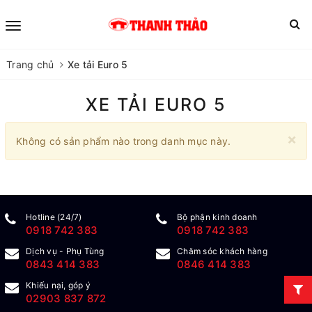
Trang chủ
Xe tải Euro 5
XE TẢI EURO 5
×
Không có sản phẩm nào trong danh mục này.
Hotline (24/7)
Bộ phận kinh doanh
0918 742 383
0918 742 383
Dịch vụ - Phụ Tùng
Chăm sóc khách hàng
0843 414 383
0846 414 383
Khiếu nại, góp ý
02903 837 872