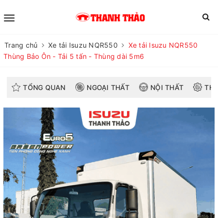
Trang chủ
Xe tải Isuzu NQR550
Xe tải Isuzu NQR550
Thùng Bảo Ôn - Tải 5 tấn - Thùng dài 5m6
TỔNG QUAN
NGOẠI THẤT
NỘI THẤT
THÔ