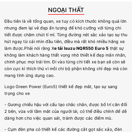
NGOẠI THẤT
Đầu tiên là về tổng quan, xe tuy có kích thước không quá lớn
nhưng đem lại vẻ đẹp ấn tượng đế khó cưỡng với từng chi
tiết được chăm chút tỉ mỉ. Từng đường nét sắc xảo tạo sự thu
hút ngay từ cái nhìn đầu tiên, điều mà rất khó nhiều hãng xe
làm được.Phải nói rằng X
e tải Isuzu NQR550 Euro 5
thật sự
không làm khách hàng thất vọng nhờ thiết kế đẹp mãn nhãn,
chinh phục mọi trái tim. Đi vào từng chi tiết xe bạn sẽ còn sẽ
còn cực kì thích thú vì mỗi chi bộ phận không chỉ đẹp mà còn
mang tính ứng dụng cao.
Logo Green Power (Euro5) thiết kế đẹp mắt, tạo sự sang
trọng cho xe
- Gương chiếu hậu với cấu tạo chắc chắn, được bố trí cân đối
2 bên, vừa với tầm mắt của người lái, có thể điều chỉnh để dễ
dàng hơn cho việc quan sát, tránh được các điểm mù.
- Cụm đèn pha có thiết kế các đường cắt gọt sắc xảo, đèn