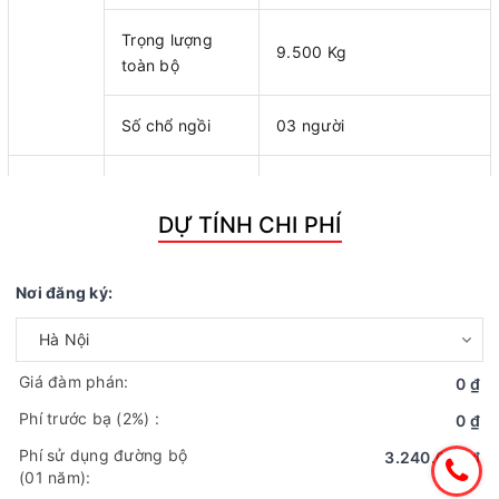
Trọng lượng
9.500 Kg
toàn bộ
Số chổ ngồi
03 người
Kích thước xe :
7680 x 2060 x 3300
Dài x Rộng x
DỰ TÍNH CHI PHÍ
mm(Dự kiến)
Cao
Nơi đăng ký:
KÍCH
Kích thước lòng
5610 x 2060 x 2060 mm
THƯỚC
thùng hàng: (D
(Dự kiến)
x R x C)
Giá đàm phán:
0 ₫
Khoảng cách
Phí trước bạ
(2%)
:
4.175 mm
0 ₫
trục
Phí sử dụng đường bộ
3.240.000 ₫
(01 năm):
Vết bánh xe