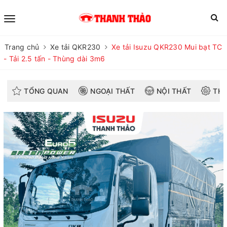
Trang chủ
Xe tải QKR230
Xe tải Isuzu QKR230 Mui bạt TC
- Tải 2.5 tấn - Thùng dài 3m6
TỔNG QUAN
NGOẠI THẤT
NỘI THẤT
THÔ