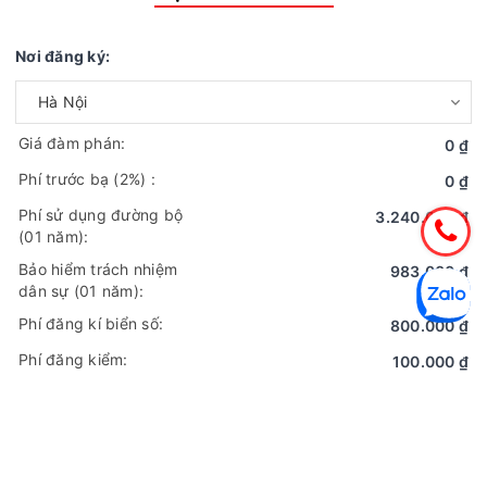
KÍCH
Kích thước lòng
3570 x 1820 x 450/1810
Nơi đăng ký:
THƯỚC
thùng hàng: (D
mm
x R x C)
Giá đàm phán:
Khoảng cách
0 ₫
2.750mm
trục
Phí trước bạ
(2%)
:
0 ₫
Phí sử dụng đường bộ
3.240.000 ₫
Vết bánh xe
(01 năm):
1938/1425 mm
trước / sau
Bảo hiểm trách nhiệm
983.000 ₫
dân sự (01 năm):
Số trục
2
THÔNG
Phí đăng kí biển số:
800.000 ₫
SỐ
Phí đăng kiểm:
100.000 ₫
CHUNG
Công thức
4 x 2
Tổng cộng:
bánh xe
5.123.000 ₫
** Bảng dự tính chi phí chỉ mang tính chất tham khảo, chi tiết
Loại nhiên liệu
Diesel
xin vui lòng liên hệ nhân viên bán hàng ** Phí trước bạ xe tải: